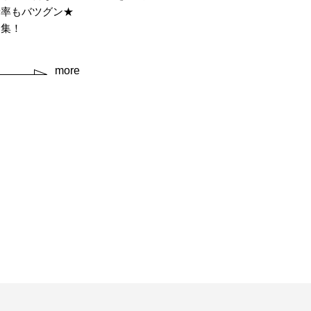
着率もバツグン★
募集！
more